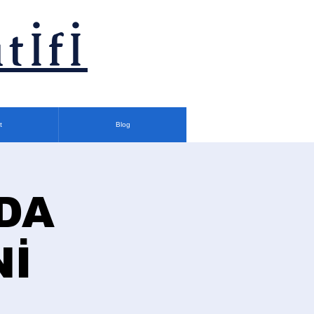
tİfİ
t
Blog
DA
Nİ