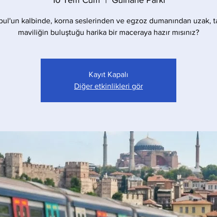
10 Tem Cum
  |  
Gülhane Parkı
bul'un kalbinde, korna seslerinden ve egzoz dumanından uzak, t
maviliğin buluştuğu harika bir maceraya hazır mısınız?
Kayıt Kapalı
Diğer etkinlikleri gör