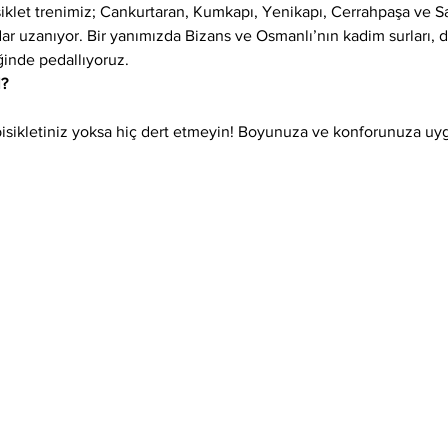
siklet trenimiz; Cankurtaran, Kumkapı, Yenikapı, Cerrahpaşa ve 
adar uzanıyor. Bir yanımızda Bizans ve Osmanlı’nın kadim surları,
ğinde pedallıyoruz.
l?
isikletiniz yoksa hiç dert etmeyin! Boyunuza ve konforunuza uygun