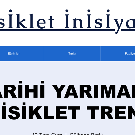
sİklet İnİsİya
Eğitimler
Turlar
Faaliye
ARİHİ YARIMA
İSİKLET TRE