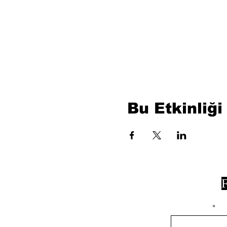
Bu Etkinliği
F
isim, soyisim