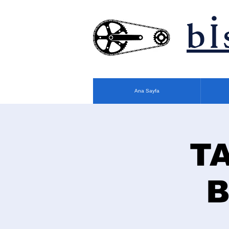
bİ
Ana Sayfa
T
B