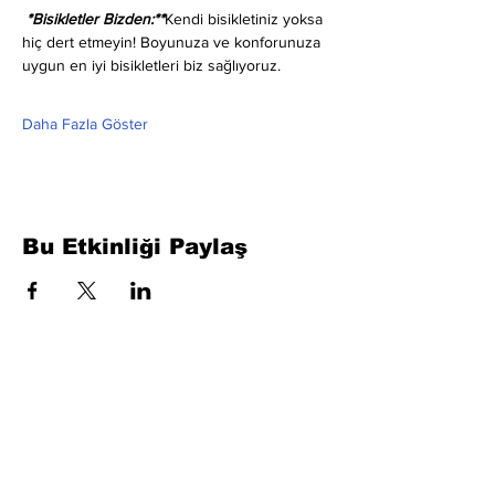
 *Bisikletler Bizden:**
Kendi bisikletiniz yoksa 
hiç dert etmeyin! Boyunuza ve konforunuza 
uygun en iyi bisikletleri biz sağlıyoruz.
Daha Fazla Göster
Bu Etkinliği Paylaş
Formu Doldurun. Kısa Sürede
Dönüş Yapacağız
isim, soyisim