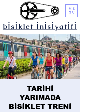
ME
NU
bİsİklet İnİsİyatİfİ
TARİHİ
YARIMADA
BİSİKLET TRENİ