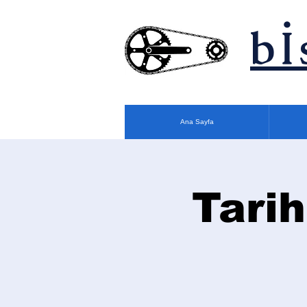
bİ
Ana Sayfa
Tarih