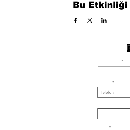
Bu Etkinliği
F
isim, soyisim
Telefon
Bulunduğunuz il v
Konu