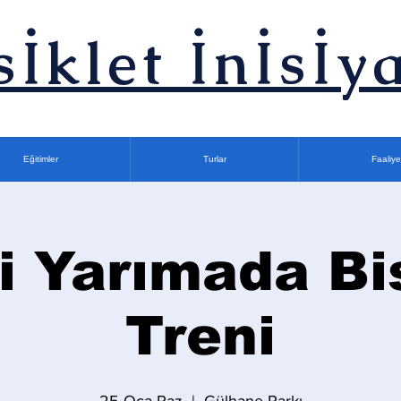
sİklet İnİsİya
Eğitimler
Turlar
Faaliye
i Yarımada Bi
Treni