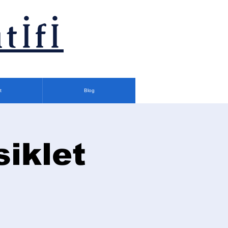
tİfİ
t
Blog
siklet