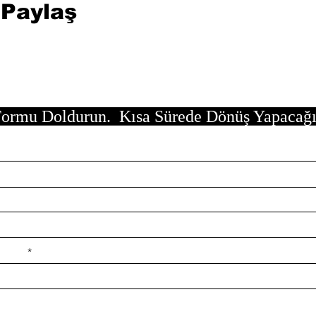
 Paylaş
ormu Doldurun. Kısa Sürede Dönüş Yapacağ
e ilçe