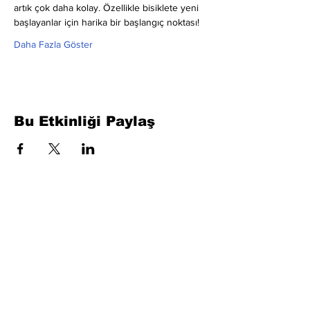
artık çok daha kolay. Özellikle bisiklete yeni 
başlayanlar için harika bir başlangıç noktası!
Daha Fazla Göster
Bu Etkinliği Paylaş
Formu Doldurun. Kısa Sürede
Dönüş Yapacağız
isim, soyisim