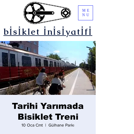
ME
NU
bİsİklet İnİsİyatİfİ
Tarihi Yarımada
Bisiklet Treni
10 Oca Cmt
  |  
Gülhane Parkı