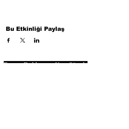
Bu Etkinliği Paylaş
Formu Doldurun. Kısa Sürede
Dönüş Yapacağız
isim, soyisim
Telefon