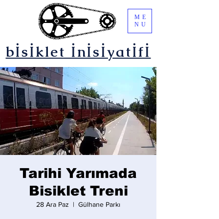
ME
NU
bİsİklet İnİsİyatİfİ
Tarihi Yarımada
Bisiklet Treni
28 Ara Paz
  |  
Gülhane Parkı