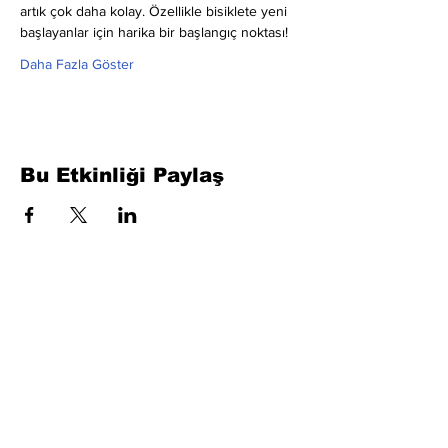
artık çok daha kolay. Özellikle bisiklete yeni 
başlayanlar için harika bir başlangıç noktası!
Daha Fazla Göster
Bu Etkinliği Paylaş
Formu Doldurun. Kısa Sürede
Dönüş Yapacağız
isim, soyisim