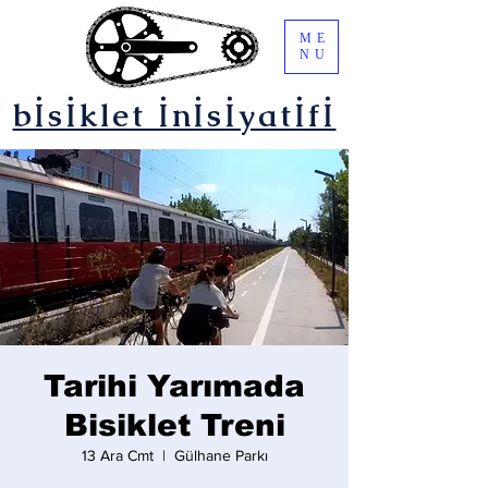
ME
NU
bİsİklet İnİsİyatİfİ
Tarihi Yarımada
Bisiklet Treni
13 Ara Cmt
  |  
Gülhane Parkı