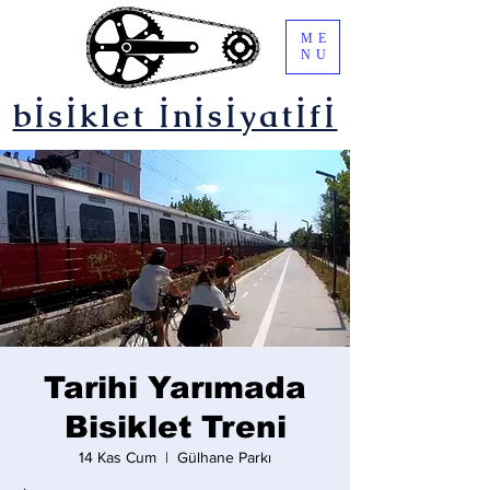
ME
NU
bİsİklet İnİsİyatİfİ
Tarihi Yarımada
Bisiklet Treni
14 Kas Cum
  |  
Gülhane Parkı