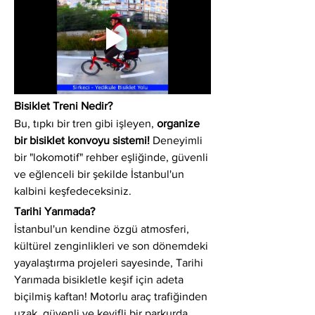
Bisiklet Treni Nedir?
Bu, tıpkı bir tren gibi işleyen, 
organize 
bir bisiklet konvoyu sistemi!
 Deneyimli 
bir "lokomotif" rehber eşliğinde, güvenli 
ve eğlenceli bir şekilde İstanbul'un 
kalbini keşfedeceksiniz.
Tarihi Yarımada?
İstanbul'un kendine özgü atmosferi, 
kültürel zenginlikleri ve son dönemdeki 
yayalaştırma projeleri sayesinde, Tarihi 
Yarımada bisikletle keşif için adeta 
biçilmiş kaftan! Motorlu araç trafiğinden 
uzak, güvenli ve keyifli bir parkurda 