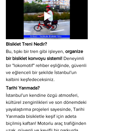
Bisiklet Treni Nedir?
Bu, tıpkı bir tren gibi işleyen, 
organize 
bir bisiklet konvoyu sistemi!
 Deneyimli 
bir "lokomotif" rehber eşliğinde, güvenli 
ve eğlenceli bir şekilde İstanbul'un 
kalbini keşfedeceksiniz.
Tarihi Yarımada?
İstanbul'un kendine özgü atmosferi, 
kültürel zenginlikleri ve son dönemdeki 
yayalaştırma projeleri sayesinde, Tarihi 
Yarımada bisikletle keşif için adeta 
biçilmiş kaftan! Motorlu araç trafiğinden 
uzak, güvenli ve keyifli bir parkurda 