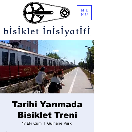
ME
NU
bİsİklet İnİsİyatİfİ
Tarihi Yarımada
Bisiklet Treni
17 Eki Cum
  |  
Gülhane Parkı