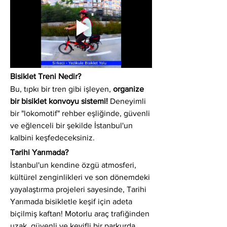
Bisiklet Treni Nedir?
Bu, tıpkı bir tren gibi işleyen, 
organize 
bir bisiklet konvoyu sistemi!
 Deneyimli 
bir "lokomotif" rehber eşliğinde, güvenli 
ve eğlenceli bir şekilde İstanbul'un 
kalbini keşfedeceksiniz.
Tarihi Yarımada?
İstanbul'un kendine özgü atmosferi, 
kültürel zenginlikleri ve son dönemdeki 
yayalaştırma projeleri sayesinde, Tarihi 
Yarımada bisikletle keşif için adeta 
biçilmiş kaftan! Motorlu araç trafiğinden 
uzak, güvenli ve keyifli bir parkurda 