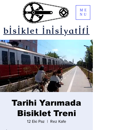
ME
NU
bİsİklet İnİsİyatİfİ
Tarihi Yarımada
Bisiklet Treni
12 Eki Paz
  |  
Rez Kafe