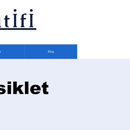
tİfİ
t
Blog
siklet