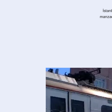
İstan
manzara