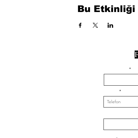
Bu Etkinliği
F
isim, soyisim
Telefon
Bulunduğunuz il v