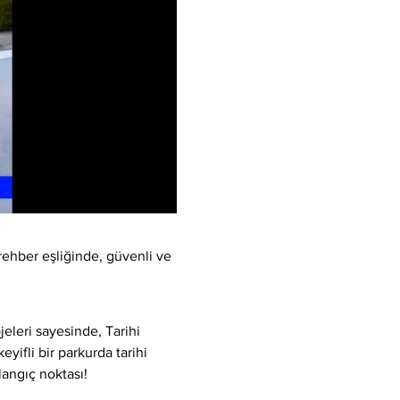
rehber eşliğinde, güvenli ve 
eleri sayesinde, Tarihi 
yifli bir parkurda tarihi 
langıç noktası!