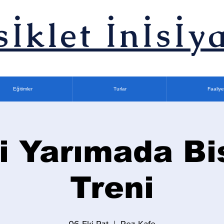
sİklet İnİsİya
Eğitimler
Turlar
Faaliye
i Yarımada Bi
Treni