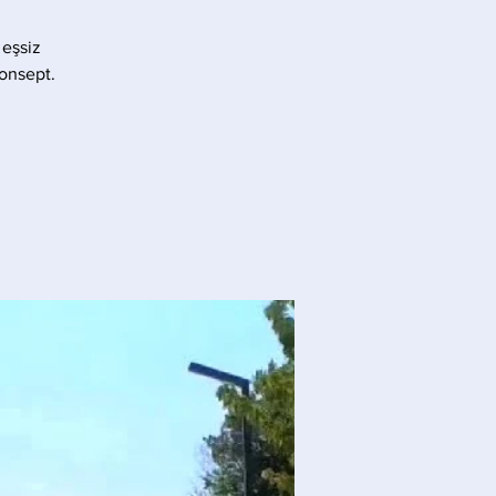
 eşsiz
konsept.