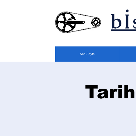
bİ
Ana Sayfa
Tarih