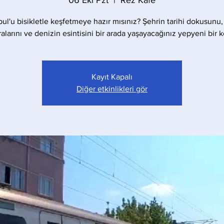
06 Eki Pzt
  |  
Rez Kafe
bul'u bisikletle keşfetmeye hazır mısınız? Şehrin tarihi dokusunu,
larını ve denizin esintisini bir arada yaşayacağınız yepyeni bir 
Kayıt Kapalı
Diğer etkinlikleri gör