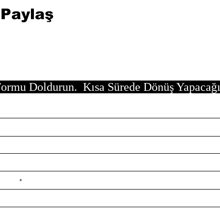
 Paylaş
ormu Doldurun. Kısa Sürede Dönüş Yapacağ
e ilçe