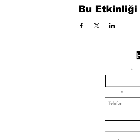
Bu Etkinliği
F
isim, soyisim
Telefon
Bulunduğunuz il v