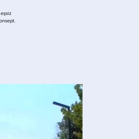
 eşsiz
konsept.