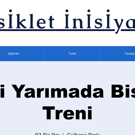
sİklet İnİsİya
Eğitimler
Turlar
Faaliye
i Yarımada Bi
Treni