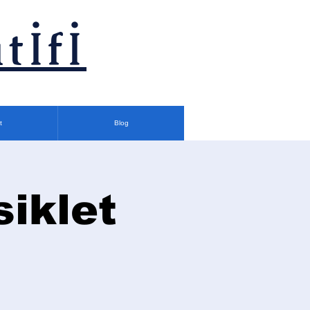
tİfİ
t
Blog
siklet