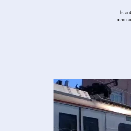
İstan
manzara