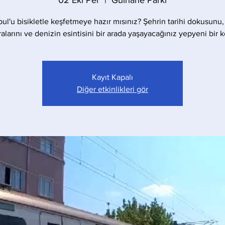
02 Eki Per
  |  
Gülhane Parkı
bul'u bisikletle keşfetmeye hazır mısınız? Şehrin tarihi dokusunu,
larını ve denizin esintisini bir arada yaşayacağınız yepyeni bir 
Kayıt Kapalı
Diğer etkinlikleri gör