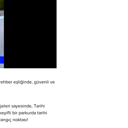
rehber eşliğinde, güvenli ve 
eleri sayesinde, Tarihi 
yifli bir parkurda tarihi 
langıç noktası!