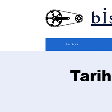
bİ
Ana Sayfa
Tarih