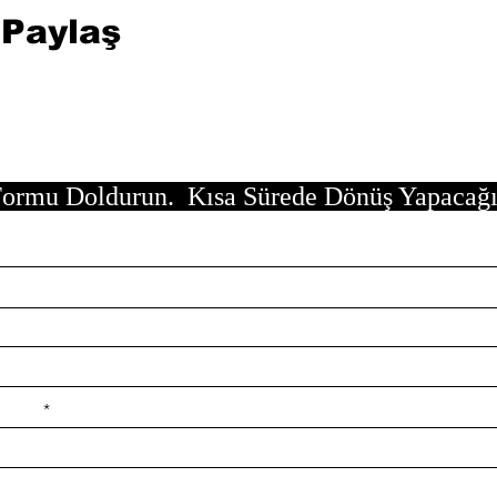
 Paylaş
ormu Doldurun. Kısa Sürede Dönüş Yapacağ
e ilçe