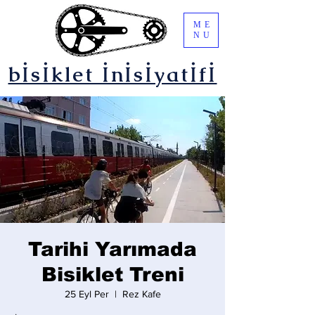
ME
NU
bİsİklet İnİsİyatİfİ
Tarihi Yarımada
Bisiklet Treni
25 Eyl Per
  |  
Rez Kafe