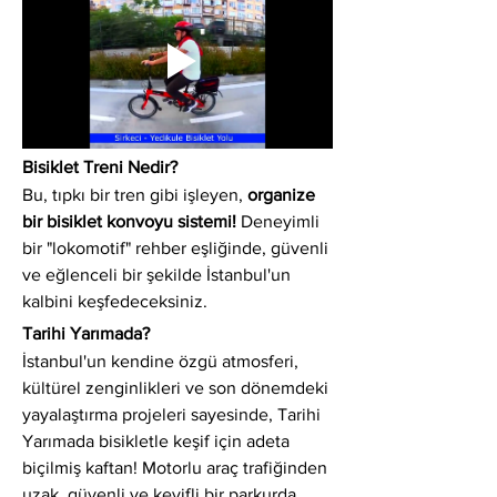
Bisiklet Treni Nedir?
Bu, tıpkı bir tren gibi işleyen, 
organize 
bir bisiklet konvoyu sistemi!
 Deneyimli 
bir "lokomotif" rehber eşliğinde, güvenli 
ve eğlenceli bir şekilde İstanbul'un 
kalbini keşfedeceksiniz.
Tarihi Yarımada?
İstanbul'un kendine özgü atmosferi, 
kültürel zenginlikleri ve son dönemdeki 
yayalaştırma projeleri sayesinde, Tarihi 
Yarımada bisikletle keşif için adeta 
biçilmiş kaftan! Motorlu araç trafiğinden 
uzak, güvenli ve keyifli bir parkurda 