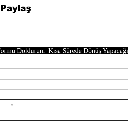
 Paylaş
ormu Doldurun. Kısa Sürede Dönüş Yapacağ
e ilçe