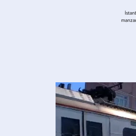
İstan
manzara