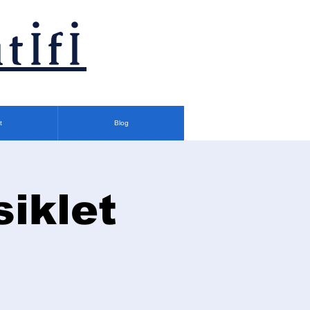
tİfİ
t
Blog
siklet