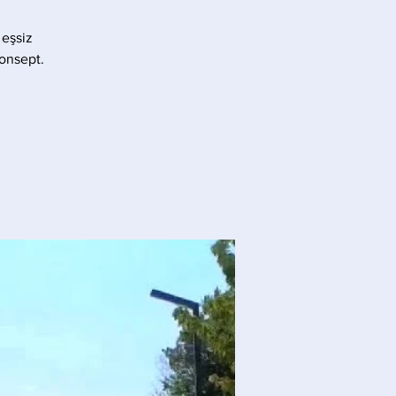
 eşsiz
konsept.