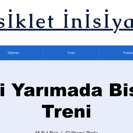
sİklet İnİsİya
Eğitimler
Turlar
Faaliye
i Yarımada Bi
Treni