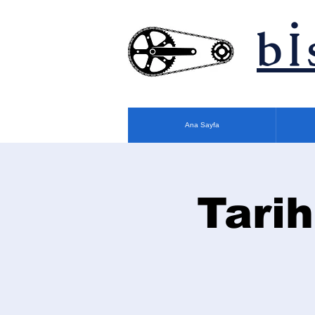
bİ
Ana Sayfa
Tarih