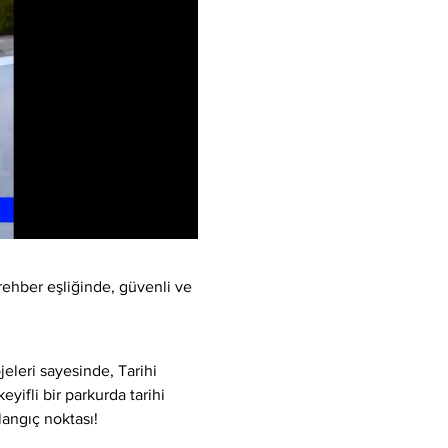
rehber eşliğinde, güvenli ve 
eleri sayesinde, Tarihi 
yifli bir parkurda tarihi 
langıç noktası!