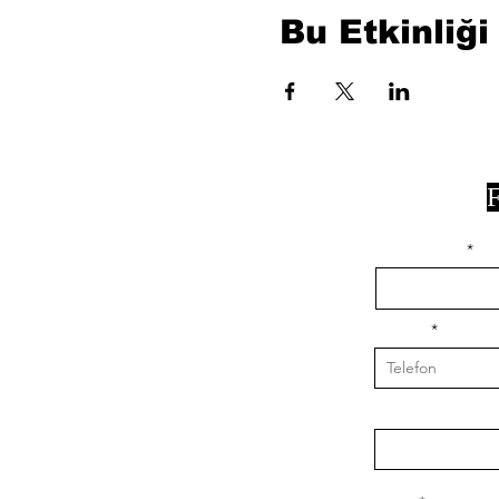
Bu Etkinliği
F
isim, soyisim
Telefon
Bulunduğunuz il v