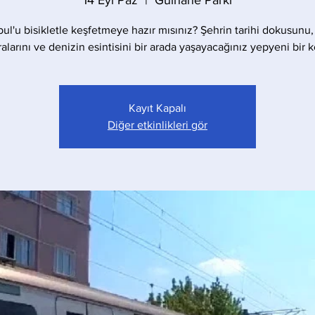
14 Eyl Paz
  |  
Gülhane Parkı
bul'u bisikletle keşfetmeye hazır mısınız? Şehrin tarihi dokusunu,
larını ve denizin esintisini bir arada yaşayacağınız yepyeni bir 
Kayıt Kapalı
Diğer etkinlikleri gör