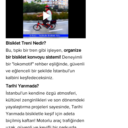
Bisiklet Treni Nedir?
Bu, tıpkı bir tren gibi işleyen, 
organize 
bir bisiklet konvoyu sistemi!
 Deneyimli 
bir "lokomotif" rehber eşliğinde, güvenli 
ve eğlenceli bir şekilde İstanbul'un 
kalbini keşfedeceksiniz.
Tarihi Yarımada?
İstanbul'un kendine özgü atmosferi, 
kültürel zenginlikleri ve son dönemdeki 
yayalaştırma projeleri sayesinde, Tarihi 
Yarımada bisikletle keşif için adeta 
biçilmiş kaftan! Motorlu araç trafiğinden 
uzak, güvenli ve keyifli bir parkurda 