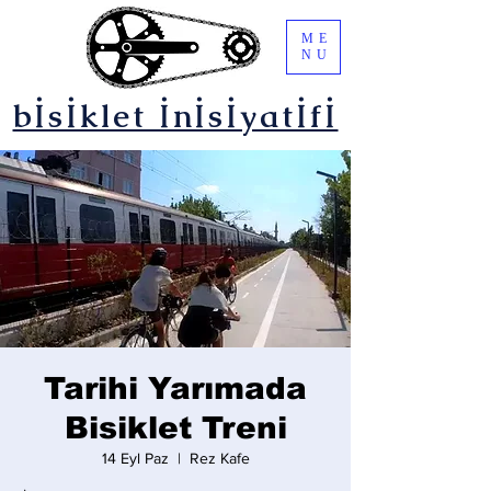
ME
NU
bİsİklet İnİsİyatİfİ
Tarihi Yarımada
Bisiklet Treni
14 Eyl Paz
  |  
Rez Kafe