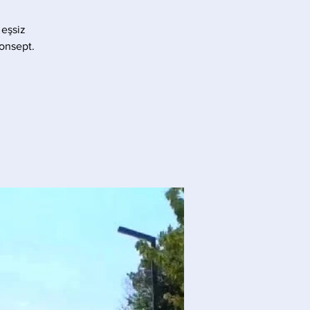
 eşsiz
konsept.