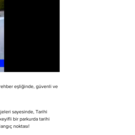
rehber eşliğinde, güvenli ve 
eleri sayesinde, Tarihi 
yifli bir parkurda tarihi 
langıç noktası!