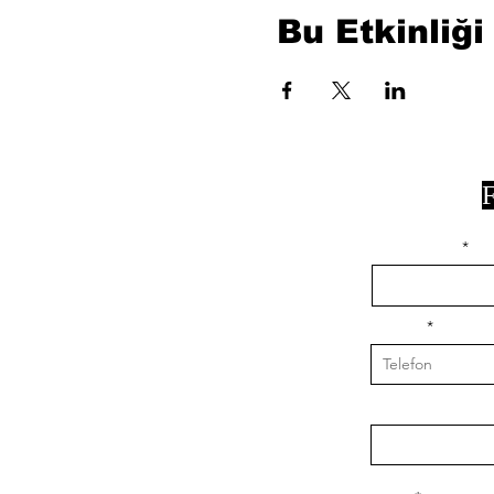
Bu Etkinliği
F
isim, soyisim
Telefon
Bulunduğunuz il v