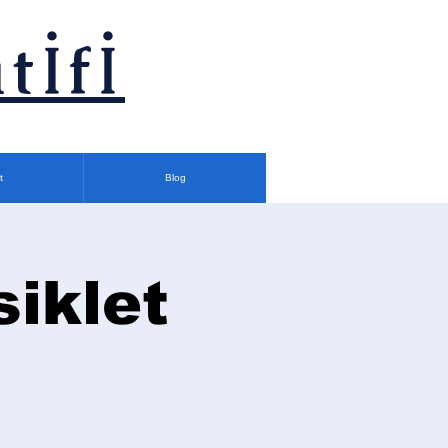
tİfİ
t
Blog
siklet