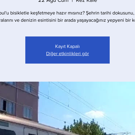
22 Ağu Cum
  |  
Rez Kafe
bul'u bisikletle keşfetmeye hazır mısınız? Şehrin tarihi dokusunu,
larını ve denizin esintisini bir arada yaşayacağınız yepyeni bir 
Kayıt Kapalı
Diğer etkinlikleri gör