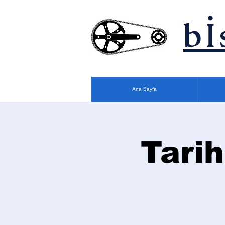
bİ
Ana Sayfa
Tarih