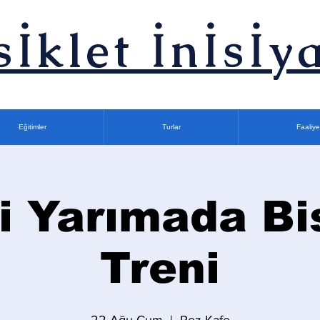
sİklet İnİsİya
Eğitimler
Turlar
Faaliye
i Yarımada Bi
Treni