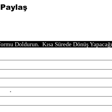
 Paylaş
ormu Doldurun. Kısa Sürede Dönüş Yapacağ
e ilçe