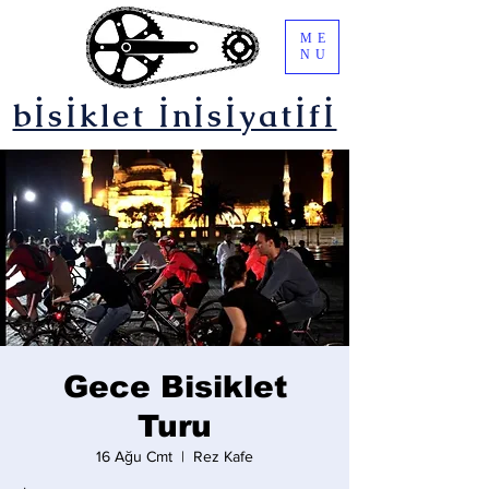
ME
NU
bİsİklet İnİsİyatİfİ
Gece Bisiklet
Turu
16 Ağu Cmt
  |  
Rez Kafe