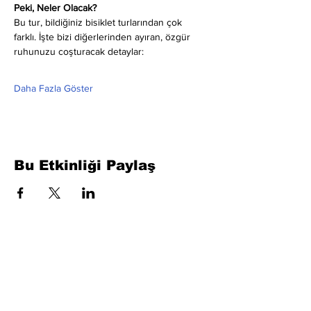
Peki, Neler Olacak?
Bu tur, bildiğiniz bisiklet turlarından çok 
farklı. İşte bizi diğerlerinden ayıran, özgür 
ruhunuzu coşturacak detaylar:
Daha Fazla Göster
Bu Etkinliği Paylaş
Formu Doldurun. Kısa Sürede
Dönüş Yapacağız
isim, soyisim