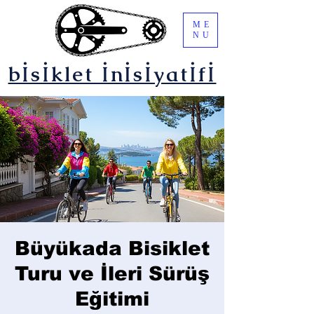
ME
NU
bİsİklet İnİsİyatİfİ
Büyükada Bisiklet
Turu ve İleri Sürüş
Eğitimi