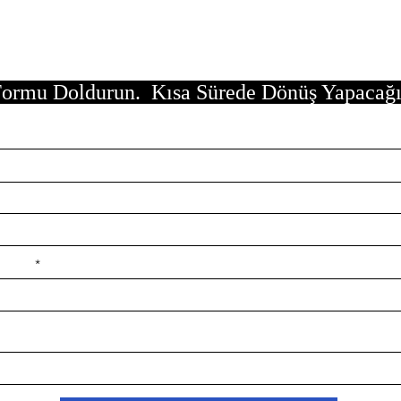
ormu Doldurun. Kısa Sürede Dönüş Yapacağ
e ilçe