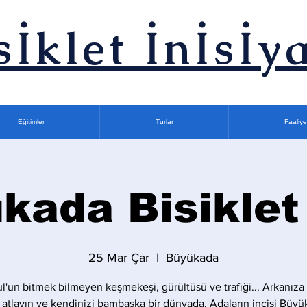
sİklet İnİsİya
Eğitimler
Turlar
Faaliye
kada Bisiklet
25 Mar Çar
  |  
Büyükada
ul'un bitmek bilmeyen keşmekeşi, gürültüsü ve trafiği... Arkanıza a
 atlayın ve kendinizi bambaşka bir dünyada, Adaların incisi Büyü