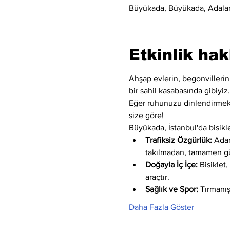
Büyükada, Büyükada, Adalar/
Etkinlik ha
Ahşap evlerin, begonvilleri
bir sahil kasabasında gibiyiz.
Eğer ruhunuzu dinlendirmek
size göre!
Büyükada, İstanbul'da bisikle
Trafiksiz Özgürlük:
 Adan
takılmadan, tamamen gü
Doğayla İç İçe:
 Bisiklet
araçtır.
Sağlık ve Spor:
 Tırmanış
Daha Fazla Göster