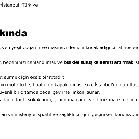
İstanbul, Türkiye
kkında
n, yemyeşil doğanın ve masmavi denizin kucakladığı bir atmosfer
, bedeninizi canlandırmak ve 
bisiklet sürüş kalitenizi arttırmak
 is
t sürmek için eşsiz bir rotadır:
ın motorlu taşıt trafiğine kapalı olması, size İstanbul'un gürültüs
venli bir ortamda pedal çevirme imkanı sunar.
, adanın tarihi sokaklarını, çam ormanlarını ve deniz manzarasını 
ları ve inişleriyle, sportif ve sağlıklı bir gün geçirirken kondisyonu