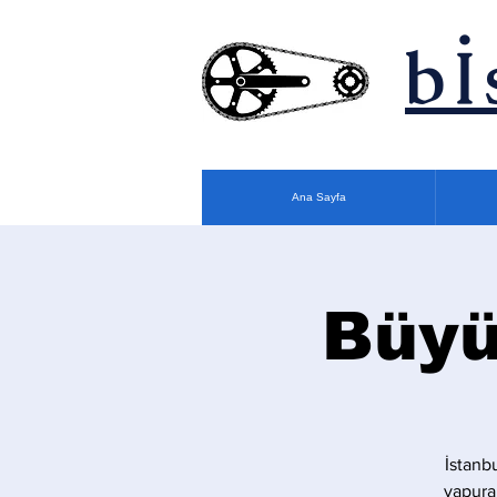
bİ
Ana Sayfa
Büyü
İstanb
vapura