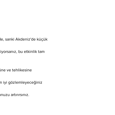
de, sanki Akdeniz'de küçük 
tiyorsanız, bu etkinlik tam 
üne ve tehlikesine 
en iyi gözlemleyeceğiniz 
nuzu artırırsınız.