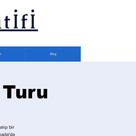
tİfİ
t
Blog
 Turu
lıp bir
kada'da