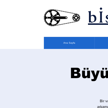
bİ
Ana Sayfa
Büyü
Bir v
arkamı