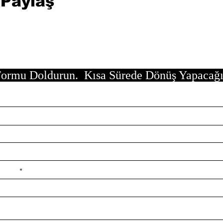
 Paylaş
ormu Doldurun. Kısa Sürede Dönüş Yapacağ
e ilçe