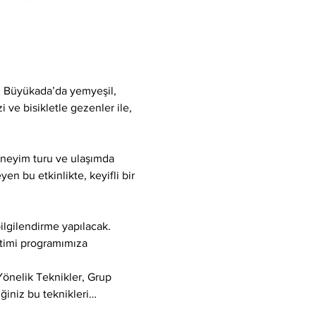
p, Büyükada’da yemyeşil, 
 ve bisikletle gezenler ile, 
deneyim turu ve ulaşımda 
en bu etkinlikte, keyifli bir 
ilgilendirme yapılacak. 
itimi programımıza 
Yönelik Teknikler, Grup 
ğiniz bu teknikleri…