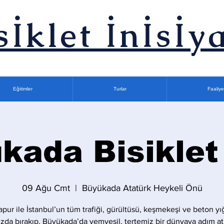
sİklet İnİsİya
Eğitimler
Turlar
Faaliye
kada Bisiklet
09 Ağu Cmt
  |  
Büyükada Atatürk Heykeli Önü
apur ile İstanbul’un tüm trafiği, gürültüsü, keşmekeşi ve beton yı
zda bırakıp, Büyükada’da yemyeşil, tertemiz bir dünyaya adım at