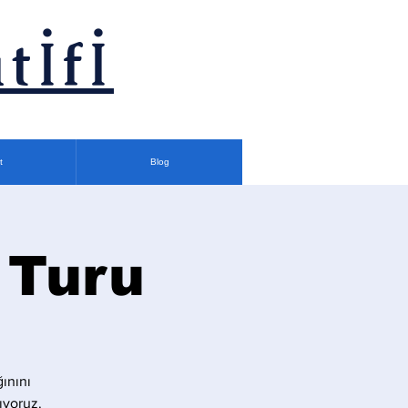
tİfİ
t
Blog
 Turu
ğınını
ıyoruz.