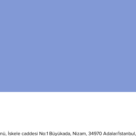
ü, İskele caddesi No:1 Büyükada, Nizam, 34970 Adalar/İstanbul,