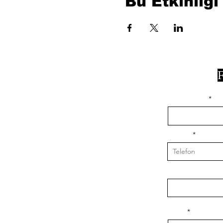
Bu Etkinliği
F
isim, soyisim
Telefon
Bulunduğunuz il v
Konu