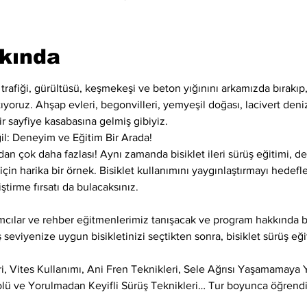
kkında
m trafiği, gürültüsü, keşmekeşi ve beton yığınını arkamızda bırakı
yoruz. Ahşap evleri, begonvilleri, yemyeşil doğası, lacivert denizi
r sayfiye kasabasına gelmiş gibiyiz.
il: Deneyim ve Eğitim Bir Arada!
ndan çok daha fazlası! Aynı zamanda bisiklet ileri sürüş eğitimi, 
için harika bir örnek. Bisiklet kullanımını yaygınlaştırmayı hedefley
ştirme fırsatı da bulacaksınız.
lımcılar ve rehber eğitmenlerimiz tanışacak ve program hakkında b
seviyenize uygun bisikletinizi seçtikten sonra, bisiklet sürüş eğ
ri, Vites Kullanımı, Ani Fren Teknikleri, Sele Ağrısı Yaşamamaya 
olü ve Yorulmadan Keyifli Sürüş Teknikleri… Tur boyunca öğrendi