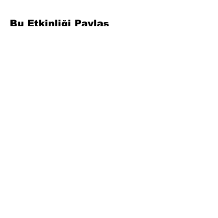
Bu Etkinliği Paylaş
Formu Doldurun. Kısa Sürede
Dönüş Yapacağız
isim, soyisim
Telefon
Bulunduğunuz il ve ilçe