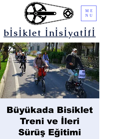
ME
NU
bİsİklet İnİsİyatİfİ
Büyükada Bisiklet
Treni ve İleri
Sürüş Eğitimi