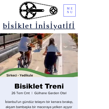
ME
NU
bİsİklet İnİsİyatİfİ
Bisiklet Treni
26 Tem Cmt
  |  
Gülhane Garden Otel
İstanbul'un gündüz telaşını bir kenara bırakıp,
akşam bambaşka bir maceraya yelken açıyor