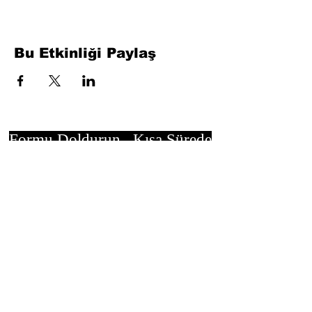
Bu Etkinliği Paylaş
Formu Doldurun. Kısa Sürede
Dönüş Yapacağız
isim, soyisim
Telefon