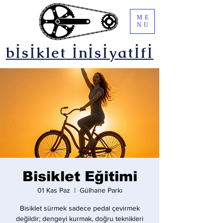
ME
NU
bİsİklet İnİsİyatİfİ
Bisiklet Eğitimi
01 Kas Paz
  |  
Gülhane Parkı
Bisiklet sürmek sadece pedal çevirmek
değildir; dengeyi kurmak, doğru teknikleri