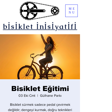
ME
NU
bİsİklet İnİsİyatİfİ
Bisiklet Eğitimi
03 Eki Cmt
  |  
Gülhane Parkı
Bisiklet sürmek sadece pedal çevirmek
değildir; dengeyi kurmak, doğru teknikleri