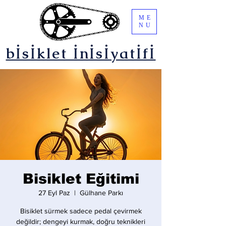
ME
NU
bİsİklet İnİsİyatİfİ
Bisiklet Eğitimi
27 Eyl Paz
  |  
Gülhane Parkı
Bisiklet sürmek sadece pedal çevirmek
değildir; dengeyi kurmak, doğru teknikleri