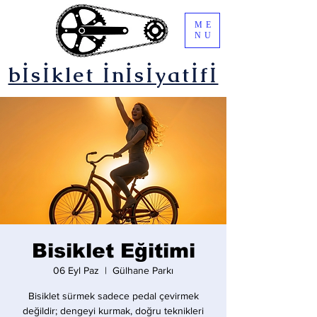
ME
NU
bİsİklet İnİsİyatİfİ
Bisiklet Eğitimi
06 Eyl Paz
  |  
Gülhane Parkı
Bisiklet sürmek sadece pedal çevirmek
değildir; dengeyi kurmak, doğru teknikleri