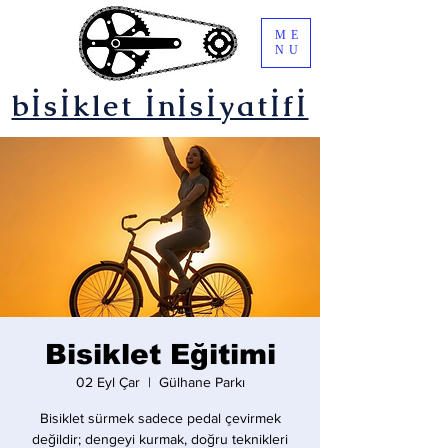
ME
NU
bİsİklet İnİsİyatİfİ
Bisiklet Eğitimi
02 Eyl Çar
  |  
Gülhane Parkı
Bisiklet sürmek sadece pedal çevirmek
değildir; dengeyi kurmak, doğru teknikleri