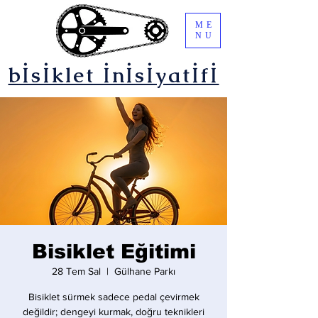
ME
NU
bİsİklet İnİsİyatİfİ
Bisiklet Eğitimi
28 Tem Sal
  |  
Gülhane Parkı
Bisiklet sürmek sadece pedal çevirmek
değildir; dengeyi kurmak, doğru teknikleri