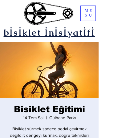
ME
NU
bİsİklet İnİsİyatİfİ
Bisiklet Eğitimi
14 Tem Sal
  |  
Gülhane Parkı
Bisiklet sürmek sadece pedal çevirmek
değildir; dengeyi kurmak, doğru teknikleri