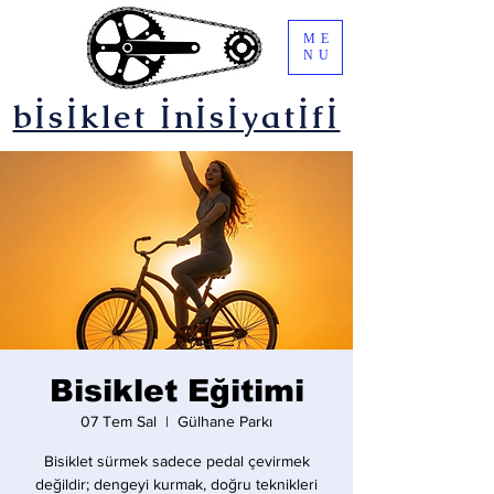
ME
NU
bİsİklet İnİsİyatİfİ
Bisiklet Eğitimi
07 Tem Sal
  |  
Gülhane Parkı
Bisiklet sürmek sadece pedal çevirmek
değildir; dengeyi kurmak, doğru teknikleri