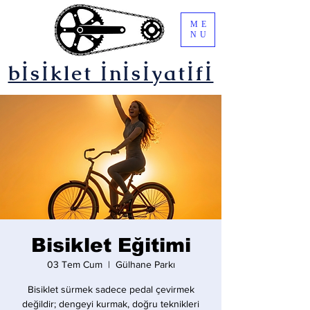
ME
NU
bİsİklet İnİsİyatİfİ
Bisiklet Eğitimi
03 Tem Cum
  |  
Gülhane Parkı
Bisiklet sürmek sadece pedal çevirmek
değildir; dengeyi kurmak, doğru teknikleri