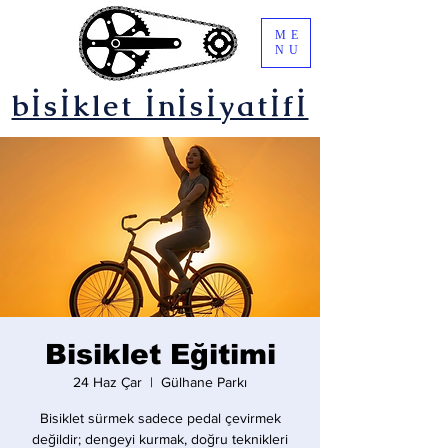
ME
NU
bİsİklet İnİsİyatİfİ
Bisiklet Eğitimi
24 Haz Çar
  |  
Gülhane Parkı
Bisiklet sürmek sadece pedal çevirmek
değildir; dengeyi kurmak, doğru teknikleri