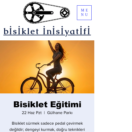
ME
NU
bİsİklet İnİsİyatİfİ
Bisiklet Eğitimi
22 Haz Pzt
  |  
Gülhane Parkı
Bisiklet sürmek sadece pedal çevirmek
değildir; dengeyi kurmak, doğru teknikleri