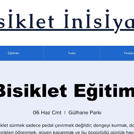
sİklet İnİsİya
Eğitimler
Turlar
Faaliye
Bisiklet Eğitim
06 Haz Cmt
  |  
Gülhane Parkı
iklet sürmek sadece pedal çevirmek değildir; dengeyi kurmak, d
knikleri öğrenmek, güven kazanmak ve bu özgürlüğü günlük hay