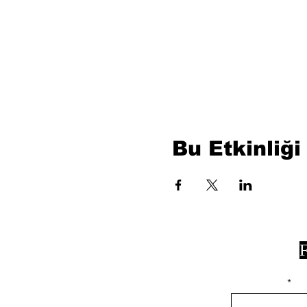
Bu Etkinliği
F
isim, soyisim