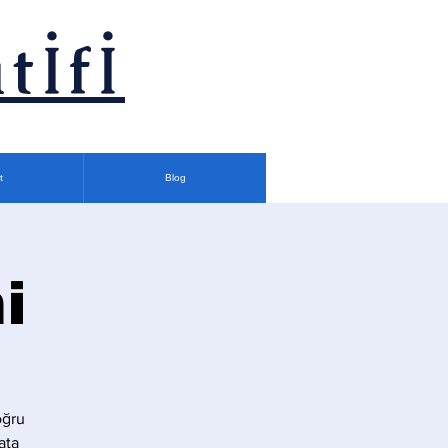
tİfİ
t
Blog
i
oğru
ata