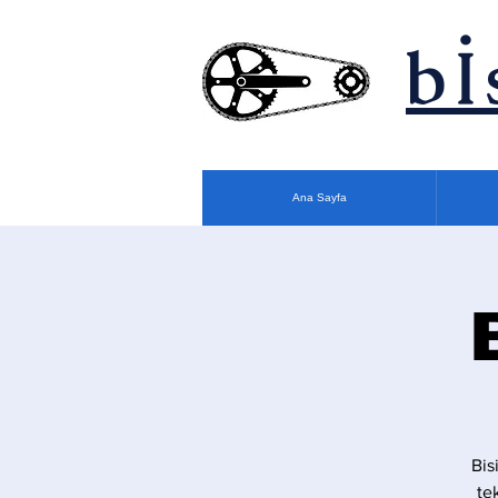
bİ
Ana Sayfa
Bis
te