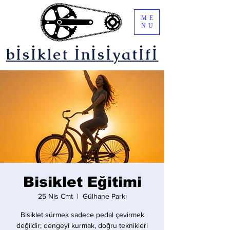
ME
NU
bİsİklet İnİsİyatİfİ
Bisiklet Eğitimi
25 Nis Cmt
  |  
Gülhane Parkı
Bisiklet sürmek sadece pedal çevirmek
değildir; dengeyi kurmak, doğru teknikleri