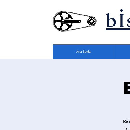
bİ
Ana Sayfa
Bis
te