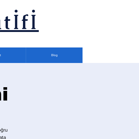
tİfİ
t
Blog
i
oğru
ata