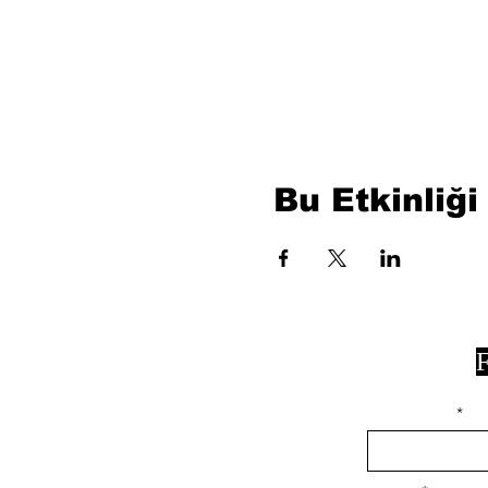
Bu Etkinliği
F
isim, soyisim