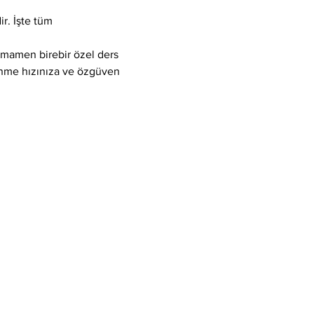
r. İşte tüm 
tamamen birebir özel ders 
enme hızınıza ve özgüven 