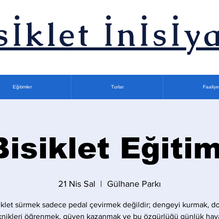
sİklet İnİsİya
Eğitimler
Turlar
Faaliye
Bisiklet Eğitim
21 Nis Sal
  |  
Gülhane Parkı
iklet sürmek sadece pedal çevirmek değildir; dengeyi kurmak, d
knikleri öğrenmek, güven kazanmak ve bu özgürlüğü günlük hay