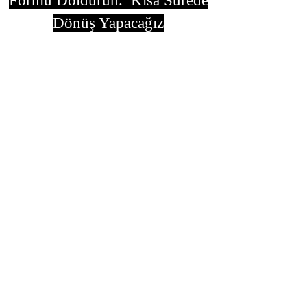
Formu Doldurun. Kısa Sürede
Dönüş Yapacağız
isim, soyisim
Telefon
Bulunduğunuz il ve ilçe
Konu
Gönder