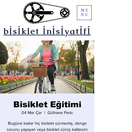
ME
NU
bİsİklet İnİsİyatİfİ
Bisiklet Eğitimi
04 Mar Çar
  |  
Gülhane Parkı
Bugüne kadar hiç bisiklet sürmemiş, denge
sorunu yaşayan veya bisiklet sürüş kalitesini