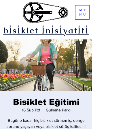
ME
NU
bİsİklet İnİsİyatİfİ
Bisiklet Eğitimi
16 Şub Pzt
  |  
Gülhane Parkı
Bugüne kadar hiç bisiklet sürmemiş, denge
sorunu yaşayan veya bisiklet sürüş kalitesini