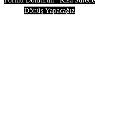
Formu Doldurun. Kısa Sürede
Dönüş Yapacağız
isim, soyisim
Telefon
Bulunduğunuz il ve ilçe
Konu
Gönder