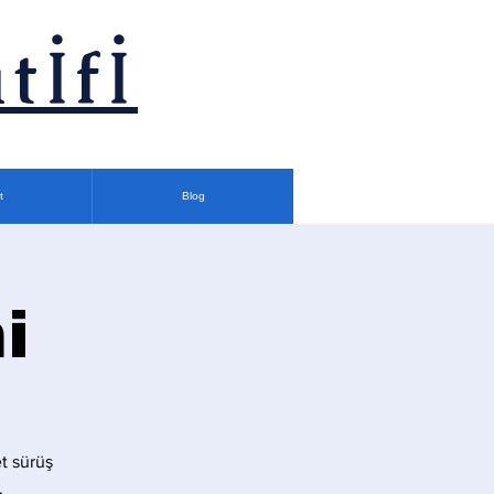
tİfİ
t
Blog
i
t sürüş
.