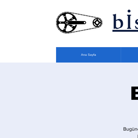
bİ
Ana Sayfa
Bugüne