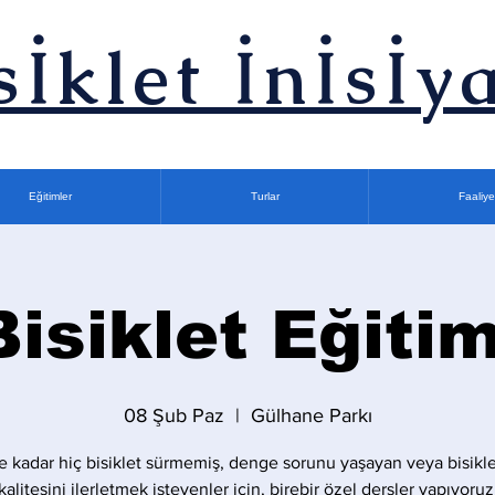
sİklet İnİsİya
Eğitimler
Turlar
Faaliye
Bisiklet Eğitim
08 Şub Paz
  |  
Gülhane Parkı
 kadar hiç bisiklet sürmemiş, denge sorunu yaşayan veya bisikle
kalitesini ilerletmek isteyenler için, birebir özel dersler yapıyoruz