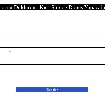
ormu Doldurun. Kısa Sürede Dönüş Yapacağ
e ilçe
Gönder