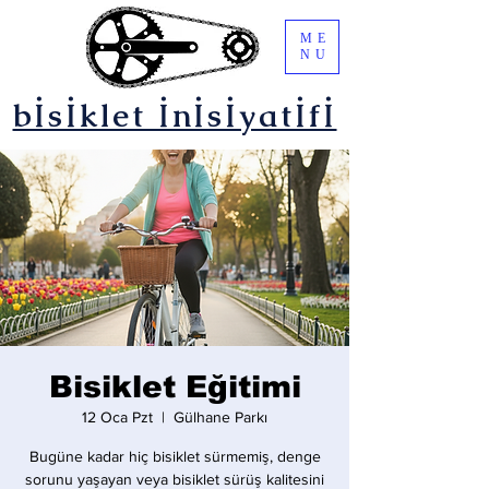
ME
NU
bİsİklet İnİsİyatİfİ
Bisiklet Eğitimi
12 Oca Pzt
  |  
Gülhane Parkı
Bugüne kadar hiç bisiklet sürmemiş, denge
sorunu yaşayan veya bisiklet sürüş kalitesini