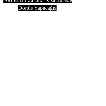
Formu Doldurun. Kısa Sürede
Dönüş Yapacağız
isim, soyisim
Telefon
Bulunduğunuz il ve ilçe
Konu
Gönder