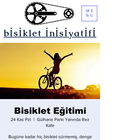
ME
NU
bİsİklet İnİsİyatİfİ
Bisiklet Eğitimi
24 Kas Pzt
  |  
Gülhane Parkı Yanında Rez
Kafe
Bugüne kadar hiç bisiklet sürmemiş, denge