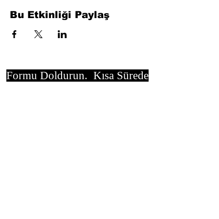
Bu Etkinliği Paylaş
Formu Doldurun. Kısa Sürede
Dönüş Yapacağız
isim, soyisim
Telefon
Bulunduğunuz il ve ilçe