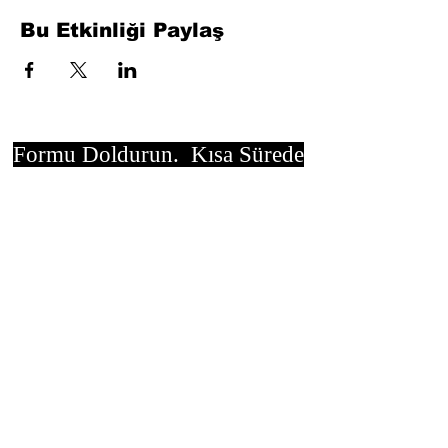
Bu Etkinliği Paylaş
Formu Doldurun. Kısa Sürede
Dönüş Yapacağız
isim, soyisim
Telefon
Bulunduğunuz il ve ilçe