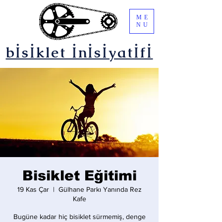
ME
NU
bİsİklet İnİsİyatİfİ
Bisiklet Eğitimi
19 Kas Çar
  |  
Gülhane Parkı Yanında Rez
Kafe
Bugüne kadar hiç bisiklet sürmemiş, denge