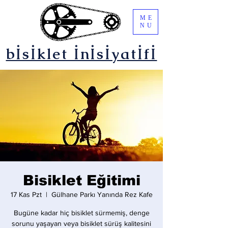
ME
NU
bİsİklet İnİsİyatİfİ
Bisiklet Eğitimi
17 Kas Pzt
  |  
Gülhane Parkı Yanında Rez Kafe
Bugüne kadar hiç bisiklet sürmemiş, denge
sorunu yaşayan veya bisiklet sürüş kalitesini