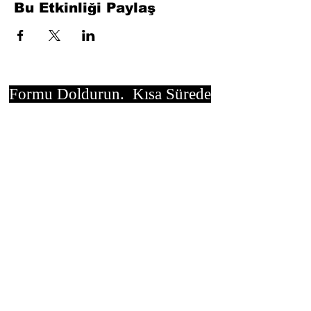
Bu Etkinliği Paylaş
Formu Doldurun. Kısa Sürede
Dönüş Yapacağız
isim, soyisim
Telefon
Bulunduğunuz il ve ilçe