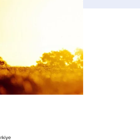
rkiye