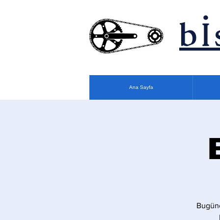
bİ
Ana Sayfa
Bugüne