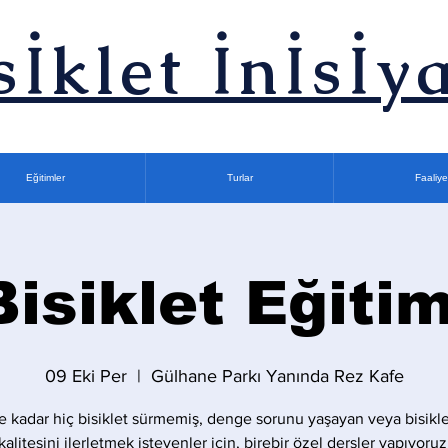
sİklet İnİsİya
Eğitimler
Turlar
Faaliye
Bisiklet Eğitim
09 Eki Per
  |  
Gülhane Parkı Yanında Rez Kafe
 kadar hiç bisiklet sürmemiş, denge sorunu yaşayan veya bisikle
kalitesini ilerletmek isteyenler için, birebir özel dersler yapıyoruz