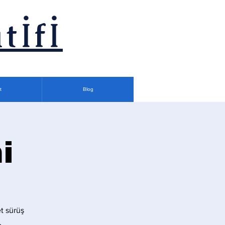
tİfİ
t
Blog
i
t sürüş
.