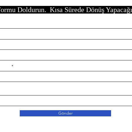
ormu Doldurun. Kısa Sürede Dönüş Yapacağ
e ilçe
Gönder