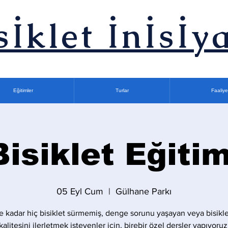
sİklet İnİsİya
Eğitimler
Turlar
Faaliye
Bisiklet Eğitim
05 Eyl Cum
  |  
Gülhane Parkı
 kadar hiç bisiklet sürmemiş, denge sorunu yaşayan veya bisikle
kalitesini ilerletmek isteyenler için, birebir özel dersler yapıyoruz