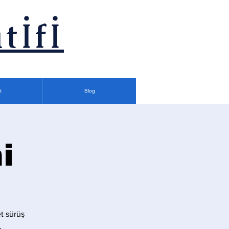
tİfİ
t
Blog
i
t sürüş
.