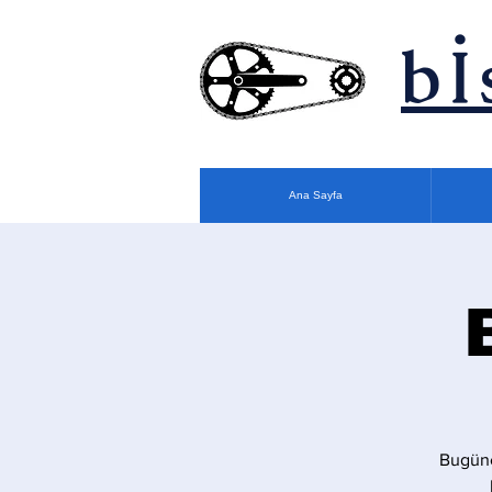
bİ
Ana Sayfa
Bugüne