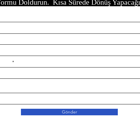
ormu Doldurun. Kısa Sürede Dönüş Yapacağ
e ilçe
Gönder