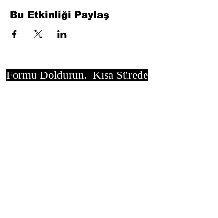
Bu Etkinliği Paylaş
Formu Doldurun. Kısa Sürede
Dönüş Yapacağız
isim, soyisim
Telefon
Bulunduğunuz il ve ilçe