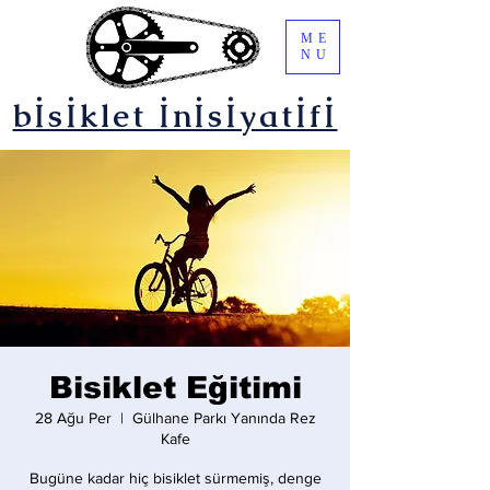
ME
NU
bİsİklet İnİsİyatİfİ
Bisiklet Eğitimi
28 Ağu Per
  |  
Gülhane Parkı Yanında Rez
Kafe
Bugüne kadar hiç bisiklet sürmemiş, denge