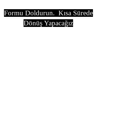
Formu Doldurun. Kısa Sürede
Dönüş Yapacağız
isim, soyisim
Telefon
Bulunduğunuz il ve ilçe
Konu