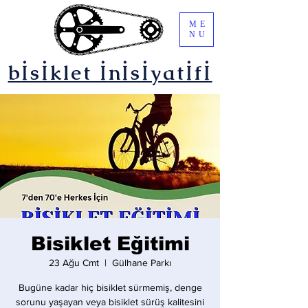
ME
NU
bİsİklet İnİsİyatİfİ
Bisiklet Eğitimi
23 Ağu Cmt
  |  
Gülhane Parkı
Bugüne kadar hiç bisiklet sürmemiş, denge
sorunu yaşayan veya bisiklet sürüş kalitesini