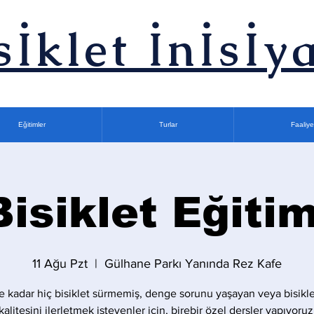
sİklet İnİsİya
Eğitimler
Turlar
Faaliye
Bisiklet Eğitim
11 Ağu Pzt
  |  
Gülhane Parkı Yanında Rez Kafe
 kadar hiç bisiklet sürmemiş, denge sorunu yaşayan veya bisikle
kalitesini ilerletmek isteyenler için, birebir özel dersler yapıyoruz