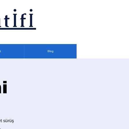
tİfİ
t
Blog
i
t sürüş
.