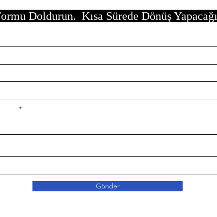
ormu Doldurun. Kısa Sürede Dönüş Yapacağ
e ilçe
Gönder