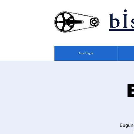
bİ
Ana Sayfa
Bugüne