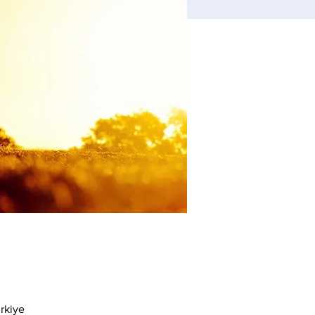
rkiye