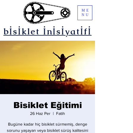
ME
NU
bİsİklet İnİsİyatİfİ
Bisiklet Eğitimi
26 Haz Per
  |  
Fatih
Bugüne kadar hiç bisiklet sürmemiş, denge
sorunu yaşayan veya bisiklet sürüş kalitesini