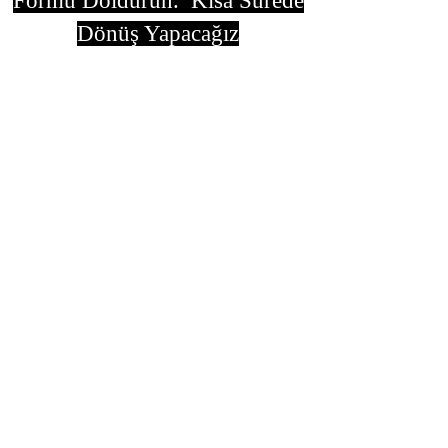
Formu Doldurun. Kısa Sürede
Dönüş Yapacağız
isim, soyisim
Telefon
Bulunduğunuz il ve ilçe
Konu
Gönder