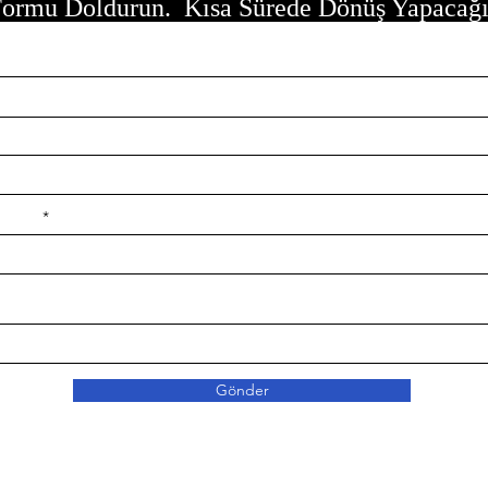
ormu Doldurun. Kısa Sürede Dönüş Yapacağ
e ilçe
Gönder