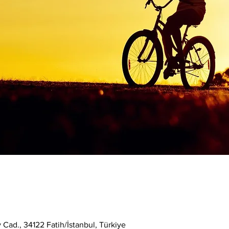
Cad., 34122 Fatih/İstanbul, Türkiye