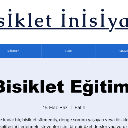
sİklet İnİsİya
Eğitimler
Turlar
Faaliye
Bisiklet Eğitim
15 Haz Paz
  |  
Fatih
 kadar hiç bisiklet sürmemiş, denge sorunu yaşayan veya bisikle
kalitesini ilerletmek isteyenler için, birebir özel dersler yapıyoruz