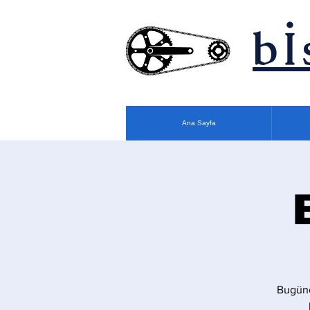
bİ
Ana Sayfa
Bugüne