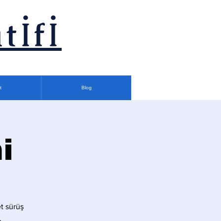
tİfİ
t
Blog
i
t sürüş
.