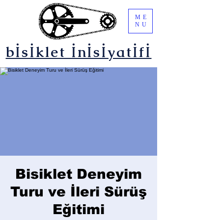
ME
NU
bİsİklet İnİsİyatİfİ
Bisiklet Deneyim
Turu ve İleri Sürüş
Eğitimi