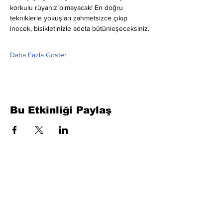
korkulu rüyanız olmayacak! En doğru 
tekniklerle yokuşları zahmetsizce çıkıp 
inecek, bisikletinizle adeta bütünleşeceksiniz.
Daha Fazla Göster
Bu Etkinliği Paylaş
Formu Doldurun. Kısa Sürede
Dönüş Yapacağız
isim, soyisim