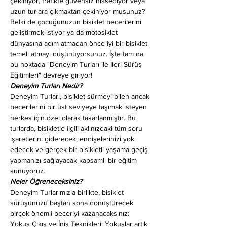
çekiniyor, trafikte güvensiz hissediyor veya 
uzun turlara çıkmaktan çekiniyor musunuz? 
Belki de çocuğunuzun bisiklet becerilerini 
geliştirmek istiyor ya da motosiklet 
dünyasına adım atmadan önce iyi bir bisiklet 
temeli atmayı düşünüyorsunuz. İşte tam da 
bu noktada "Deneyim Turları ile İleri Sürüş 
Eğitimleri" devreye giriyor!
Deneyim Turları Nedir?
Deneyim Turları, bisiklet sürmeyi bilen ancak 
becerilerini bir üst seviyeye taşımak isteyen 
herkes için özel olarak tasarlanmıştır. Bu 
turlarda, bisikletle ilgili aklınızdaki tüm soru 
işaretlerini giderecek, endişelerinizi yok 
edecek ve gerçek bir bisikletli yaşama geçiş 
yapmanızı sağlayacak kapsamlı bir eğitim 
sunuyoruz.
Neler Öğreneceksiniz?
Deneyim Turlarımızla birlikte, bisiklet 
sürüşünüzü baştan sona dönüştürecek 
birçok önemli beceriyi kazanacaksınız:
Yokuş Çıkış ve İniş Teknikleri: Yokuşlar artık 